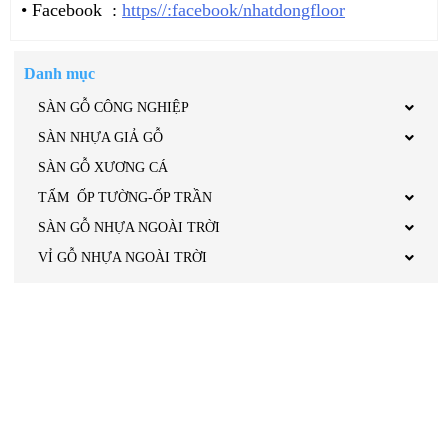
• Facebook :
https//:facebook/nhatdongfloor
Danh mục
SÀN GỖ CÔNG NGHIỆP
SÀN NHỰA GIẢ GỖ
SÀN GỖ XƯƠNG CÁ
TẤM ỐP TƯỜNG-ỐP TRẦN
SÀN GỖ NHỰA NGOÀI TRỜI
VỈ GỖ NHỰA NGOÀI TRỜI