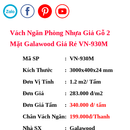
Vách Ngăn Phòng Nhựa Giả Gỗ 2
Mặt Galawood Giá Rẻ VN-930M
Mã SP
:
VN-930M
Kích Thước
:
3000x400x24 mm
Đơn Vị Tính
:
1.2 m2/ Tấm
Đơn Giá
:
283.000 đ/m2
Đơn Giá Tấm
:
340.000 đ/ tấm
Chân Vách Ngăn
:
199.000đ/Thanh
Nhà SX
:
Galawood