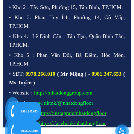
• Kho 2 : Tây Sơn, Phường 15, Tân Bình, TP.HCM.
• Kho 3: Phan Huy Ích, Phường 14, Gò Vấp,
TP.HCM.
• Kho 4: Lê Đình Cẩn , Tân Tạo, Quận Bình Tân,
TPHCM.
• Kho 5 : Phan Văn Đối, Bà Điềm, Hóc Môn,
TP.HCM.
• SĐT:
0978.266.010
( Mr Mộng ) -
0981.347.653
(
Ms Tuyền )
• Website :
https//:nhatdonggroup.com
• Tiktok :
www.tiktok/@nhatdongfloor
0981.347.653
• Instagram :
https//:instagram/nhatdongfloor
• Facebook :
https//:facebook/nhatdongfloor
0978.266.010