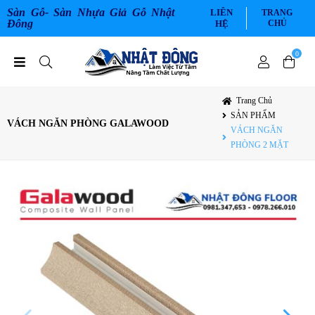
Sàn Gỗ- Sàn Nhựa Giả Gỗ Nhật
LIÊN
TRANG
Đông
HỆ
CHỦ
0
Trang Chủ
SẢN PHẨM
VÁCH NGĂN PHÒNG GALAWOOD
VÁCH NGĂN
PHÒNG 2 MẶT