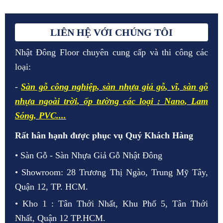
LIÊN HỆ VỚI CHÚNG TÔI
Nhật Đông Floor chuyên cung cấp và thi công các
loại:
-
Sàn gỗ công nghiệp
,
sàn nhựa giả gỗ
,
vĩ
,
sàn gỗ
nhựa ngoài trời
,
ốp tường các loại
:
Nano
,
Lam
Sóng
,
PVC.
...
Rất hân hạnh được phục vụ Quý Khách Hàng
• Sàn Gỗ - Sàn Nhựa Giả Gỗ Nhật Đông
• Showroom: 28 Trương Thị Ngào, Trung Mỹ Tây,
Quận 12, TP. HCM.
• Kho 1 : Tân Thới Nhất, Khu Phố 5, Tân Thới
Nhất, Quận 12 TP.HCM.