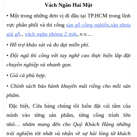
Vách Ngăn Hai Mặt
• Một trong những đơn vị đi đầu tại TP.HCM trong lĩnh
vực phân phối và thi công
sàn gỗ công nghiệp
,
sàn nhựa
giả gỗ
.,
vách ngăn phòng 2 mặt
,.v.v....
• Hỗ trợ khảo sát và đo đạt miễn phí.
• Đội ngũ thi công với tay nghề cao thực hiện lắp đặt
chuyên nghiệp và nhanh gọn.
• Giá cả phù hợp.
• Chính sách bảo hành khuyến mãi riêng cho mỗi sản
phẩm.
Đặc biệt, Cửa hàng chúng tôi luôn đặt cái tâm của
mình vào từng sản phẩm, từng công trình lớn
nhỏ…
nhằm mang đến cho Quý Khách Hàng những
trải nghiệm tốt nhất và nhận về sự hài lòng từ khách