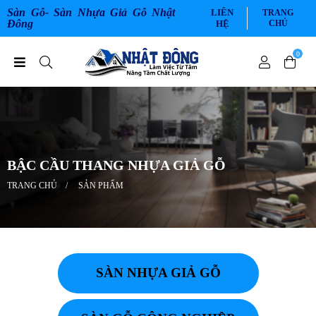
Sàn Gỗ- Sàn Nhựa Giả Gỗ Nhật
LIÊN
TRANG
Đông
HỆ
CHỦ
0
BẬC CẦU THANG NHỰA GIẢ GỖ
TRANG CHỦ
SẢN PHẨM
SÀN NHỰA GIẢ GỖ