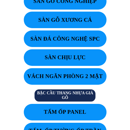
SÀN GỖ CÔNG NGHIỆP
SÀN GỖ XƯƠNG CÁ
SÀN ĐÁ CÔNG NGHỆ SPC
SÀN CHỊU LỰC
VÁCH NGĂN PHÒNG 2 MẶT
BẬC CẦU THANG NHỰA GIẢ
GỖ
TẤM ỐP PANEL