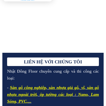
LIÊN HỆ VỚI CHÚNG TÔI
Nhật Đông Floor chuyên cung cấp và thi công các
loại:
-
Sàn gỗ công nghiệp
,
sàn nhựa giả gỗ
,
vĩ
,
sàn gỗ
nhựa ngoài trời
,
ốp tường các loại
:
Nano
,
Lam
Sóng
,
PVC.
...