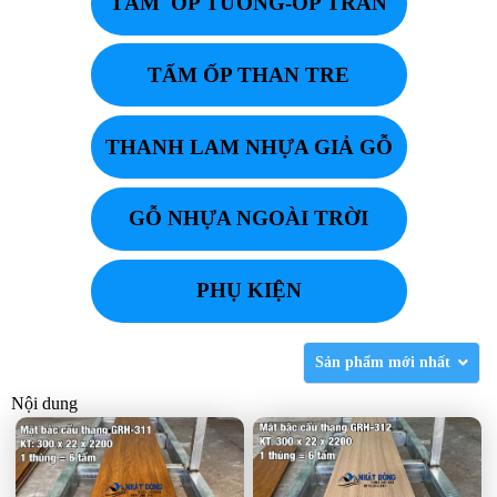
TẤM ỐP TƯỜNG-ỐP TRẦN
TẤM ỐP THAN TRE
THANH LAM NHỰA GIẢ GỖ
GỖ NHỰA NGOÀI TRỜI
PHỤ KIỆN
Sản phẩm mới nhất
Nội dung