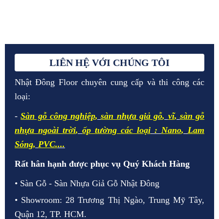
LIÊN HỆ VỚI CHÚNG TÔI
Nhật Đông Floor chuyên cung cấp và thi công các
loại:
-
Sàn gỗ công nghiệp
,
sàn nhựa giả gỗ
,
vĩ
,
sàn gỗ
nhựa ngoài trời
,
ốp tường các loại
:
Nano
,
Lam
Sóng
,
PVC.
...
Rất hân hạnh được phục vụ Quý Khách Hàng
• Sàn Gỗ - Sàn Nhựa Giả Gỗ Nhật Đông
• Showroom: 28 Trương Thị Ngào, Trung Mỹ Tây,
Quận 12, TP. HCM.