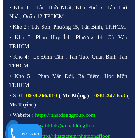
• Kho 1 : Tân Thới Nhất, Khu Phố 5, Tân Thới
Nhất, Quận 12 TP.HCM.
• Kho 2 : Tây Sơn, Phường 15, Tân Bình, TP.HCM.
• Kho 3: Phan Huy Ích, Phường 14, Gò Vấp,
TP.HCM.
• Kho 4: Lê Đình Cẩn , Tân Tạo, Quận Bình Tân,
TPHCM.
• Kho 5 : Phan Văn Đối, Bà Điềm, Hóc Môn,
TP.HCM.
• SĐT:
0978.266.010
( Mr Mộng ) -
0981.347.653
(
Ms Tuyền )
• Website :
https//:nhatdonggroup.com
• Tiktok :
www.tiktok/@nhatdongfloor
0981.347.653
• Instagram :
https//:instagram/nhatdongfloor