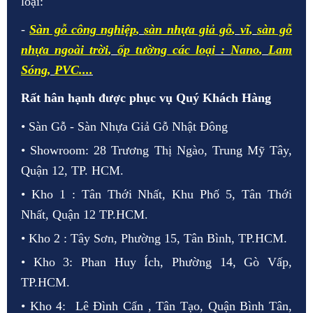
loại:
-
Sàn gỗ công nghiệp
,
sàn nhựa giả gỗ
,
vĩ
,
sàn gỗ
nhựa ngoài trời
,
ốp tường các loại
:
Nano
,
Lam
Sóng
,
PVC.
...
Rất hân hạnh được phục vụ Quý Khách Hàng
• Sàn Gỗ - Sàn Nhựa Giả Gỗ Nhật Đông
• Showroom: 28 Trương Thị Ngào, Trung Mỹ Tây,
Quận 12, TP. HCM.
• Kho 1 : Tân Thới Nhất, Khu Phố 5, Tân Thới
Nhất, Quận 12 TP.HCM.
• Kho 2 : Tây Sơn, Phường 15, Tân Bình, TP.HCM.
• Kho 3: Phan Huy Ích, Phường 14, Gò Vấp,
TP.HCM.
• Kho 4: Lê Đình Cẩn , Tân Tạo, Quận Bình Tân,