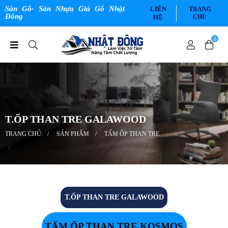
Sàn Gỗ- Sàn Nhựa Giả Gỗ Nhật
LIÊN
TRANG
Đông
HỆ
CHỦ
0
T.ỐP THAN TRE GALAWOOD
TRANG CHỦ
SẢN PHẨM
TẤM ỐP THAN TRE
T.ỐP THAN TRE GALAWOOD
TẤM ỐP THAN TRE KOSMOS