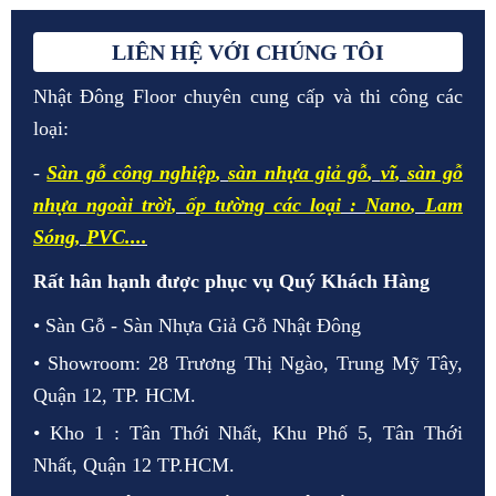
LIÊN HỆ VỚI CHÚNG TÔI
Nhật Đông Floor chuyên cung cấp và thi công các
loại:
-
Sàn gỗ công nghiệp
,
sàn nhựa giả gỗ
,
vĩ
,
sàn gỗ
nhựa ngoài trời
,
ốp tường các loại
:
Nano
,
Lam
Sóng
,
PVC.
...
Rất hân hạnh được phục vụ Quý Khách Hàng
• Sàn Gỗ - Sàn Nhựa Giả Gỗ Nhật Đông
• Showroom: 28 Trương Thị Ngào, Trung Mỹ Tây,
Quận 12, TP. HCM.
• Kho 1 : Tân Thới Nhất, Khu Phố 5, Tân Thới
Nhất, Quận 12 TP.HCM.