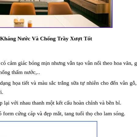
 Kháng Nước Và Chống Trầy Xượt Tốt
 có cảm giác bóng mịn nhưng vẫn tạo vân nổi theo hoa văn, g
chống thấm nước,..
ng họa tiết và màu sắc trắng sữa tự nhiên cho đến vân gỗ,
i.
p lại với nhau thanh một kết cấu hoàn chỉnh và bền bỉ.
ó form cứng cáp và đẹp mắt, tang tuổi thọ cho lam sóng.