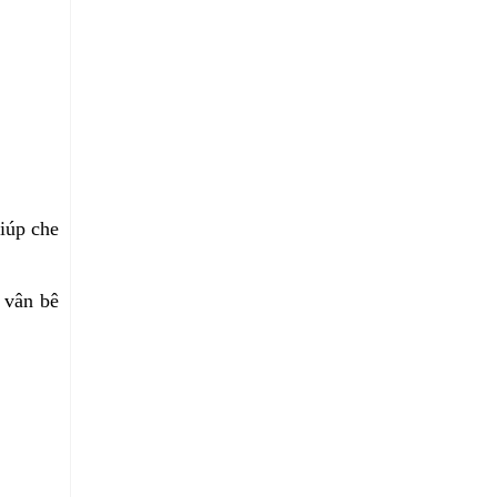
iúp che
 vân bê