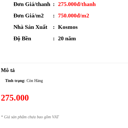
Đơn Giá/thanh
:
275.000đ/thanh
Đơn Giá/m2
:
750.000đ/m2
Nhà Sản Xuất
:
Kosmos
Độ Bền
:
20 năm
Mô tả
Tình trạng:
Còn Hàng
275.000
* Giá sản phẩm chưa bao gồm VAT