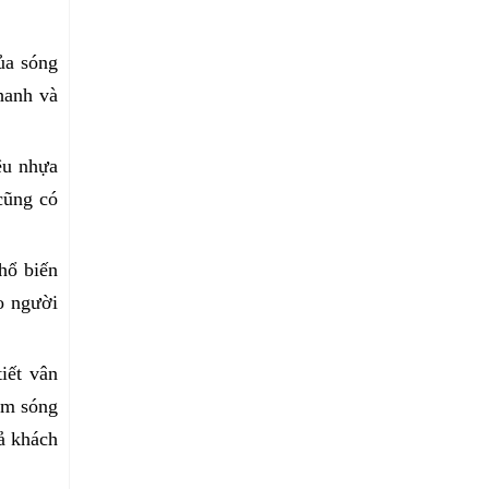
của sóng
hanh và
ệu nhựa
cũng có
hổ biến
ho người
iết vân
am sóng
ả khách