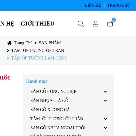
LIÊN HỆ
TRANG CHỦ
0
ÊN HỆ
GIỚI THIỆU
Trang Chủ
SẢN PHẨM
TẤM ỐP TƯỜNG-ỐP TRẦN
TẤM ỐP TƯỜNG LAM SÓNG
uốc
Danh mục
SÀN GỖ CÔNG NGHIỆP
SÀN NHỰA GIẢ GỖ
SÀN GỖ XƯƠNG CÁ
TẤM ỐP TƯỜNG-ỐP TRẦN
SÀN GỖ NHỰA NGOÀI TRỜI