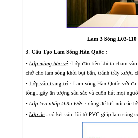
Lam 3 Sóng L03-110
3. Cấu Tạo Lam Sóng Hàn Quốc :
•
Lớp màng bảo vệ
:Lớp đầu tiên khi ta chạm vào
chở cho lam sóng khỏi bụi bẩn, tránh trầy xượt, 
•
Lớp vân trang trí
: Lam sóng Hàn Quốc với đa dạ
tông,..gây ấn tượng sâu sắc và cuốn hút mọi ngườ
•
Lớp keo nhập khẩu Đức
: dùng để kết nối các lớ
•
Lớp đế
: có kết cấu lõi từ PVC giúp lam sóng c