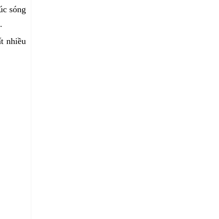
úc sóng
.
t nhiều