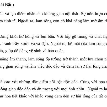
i Bật :
 đáo và tạo điểm nhấn cho không gian nội thất. Sự uốn lượn 
à tinh tế. Ngoài ra, lam sóng còn có khả năng làm mờ âm t
ường khỏi hư hỏng và bụi bẩn. Với lớp gỗ mỏng và chất li
 tránh trầy xước và va đập. Ngoài ra, bề mặt của lam sóng 
, giúp dễ dàng vệ sinh và bảo quản.
h năng âm thanh, lam sóng ốp tường trở thành một lựa chọn p
không gian sống và làm việc độc đáo và đem lại sự hài lòng c
á cao với những đặc điểm nổi bật độc đáo. Cùng với họa t
hông gian độc đáo và ấn tượng với mọi ánh nhìn...Ngoài ra l
họa tiết khác với khác vọng đem đến sự hài lòng của tất c