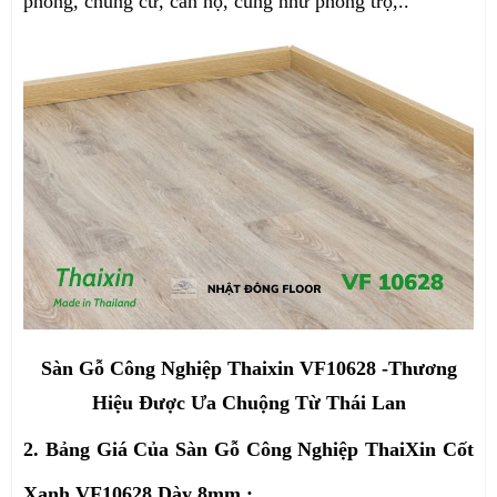
phòng, chung cư, căn hộ, cũng như phòng trọ,..
Sàn Gỗ Công Nghiệp Thaixin VF10628 -Thương
Hiệu Được Ưa Chuộng Từ Thái Lan
2. Bảng Giá Của Sàn Gỗ Công Nghiệp ThaiXin Cốt
Xanh VF10628 Dày 8mm :