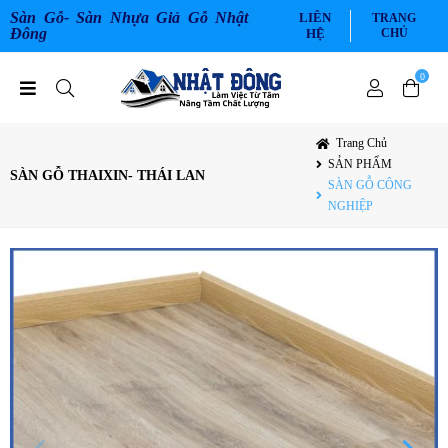
Sàn Gỗ- Sàn Nhựa Giả Gỗ Nhật
LIÊN
TRANG
Đông
HỆ
CHỦ
0
Trang Chủ
SẢN PHẨM
SÀN GỖ THAIXIN- THÁI LAN
SÀN GỖ CÔNG
NGHIỆP