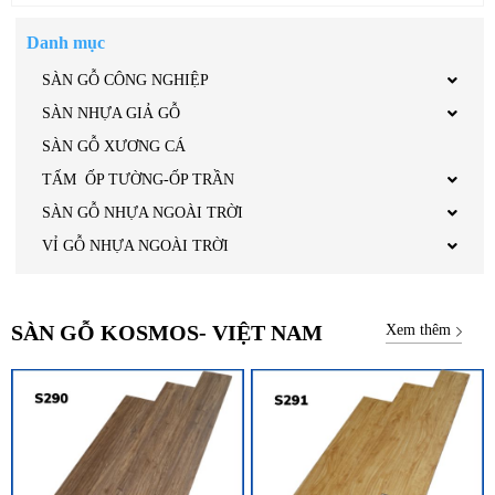
Danh mục
SÀN GỖ CÔNG NGHIỆP
SÀN NHỰA GIẢ GỖ
SÀN GỖ XƯƠNG CÁ
TẤM ỐP TƯỜNG-ỐP TRẦN
SÀN GỖ NHỰA NGOÀI TRỜI
VỈ GỖ NHỰA NGOÀI TRỜI
SÀN GỖ KOSMOS- VIỆT NAM
Xem thêm