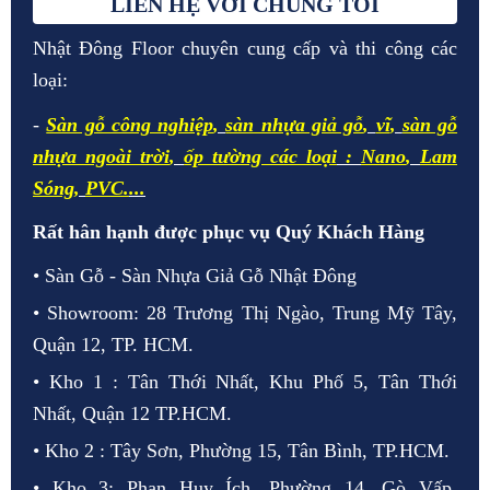
LIÊN HỆ VỚI CHÚNG TÔI
Nhật Đông Floor chuyên cung cấp và thi công các
loại:
-
Sàn gỗ công nghiệp
,
sàn nhựa giả gỗ
,
vĩ
,
sàn gỗ
nhựa ngoài trời
,
ốp tường các loại
:
Nano
,
Lam
Sóng
,
PVC.
...
Rất hân hạnh được phục vụ Quý Khách Hàng
• Sàn Gỗ - Sàn Nhựa Giả Gỗ Nhật Đông
• Showroom: 28 Trương Thị Ngào, Trung Mỹ Tây,
Quận 12, TP. HCM.
• Kho 1 : Tân Thới Nhất, Khu Phố 5, Tân Thới
Nhất, Quận 12 TP.HCM.
• Kho 2 : Tây Sơn, Phường 15, Tân Bình, TP.HCM.
• Kho 3: Phan Huy Ích, Phường 14, Gò Vấp,