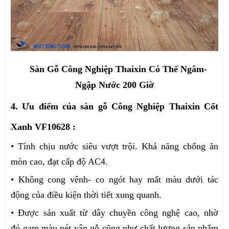
Sàn Gỗ Công Nghiệp Thaixin Có Thể Ngâm-
Ngập Nước 200 Giờ
4. Ưu điểm của sàn gỗ Công Nghiệp Thaixin Cốt
Xanh VF10628 :
• Tính chịu nước siêu vượt trội. Khả năng chống ăn
mòn cao, đạt cấp độ AC4.
• Không cong vênh- co ngót hay mất màu dưới tác
động của điều kiện thời tiết xung quanh.
• Được sản xuất từ dây chuyền công nghệ cao, nhờ
đó gam màu,nét vân gỗ cũng như chất lượng sản phẩm