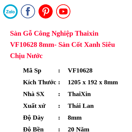
Sàn Gỗ Công Nghiệp Thaixin
VF10628 8mm- Sàn Cốt Xanh Siêu
Chịu Nước
Mã Sp
:
VF10628
Kích Thước
:
1205 x 192 x 8mm
Nhà SX
:
ThaiXin
Xuất xứ
:
Thái Lan
Độ Dày
:
8mm
Độ Bền
:
20 Năm