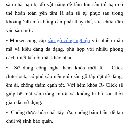
sàn nhà bạn bị đồ vật nặng đè làm lún sàn thì bạn có
thể hoàn toàn yên tâm là sàn sẽ tự phục sau trong
khoảng 24h mà không cần phải thay thế, sữa chữa tấm
ván sàn mới.
• Morser cung cấp
sàn gỗ công nghiệp
với nhiều mẫu
mã và kiểu dáng đa dạng, phù hợp với nhiều phong
cách thiết kế nội thất khác nhau.
• Sử dụng công nghệ hèm khóa mới R – Click
/Interlock, có phủ sáp nến giúp sàn gỗ lắp đặt dễ dàng,
êm ái, chống thấm cạnh tốt. Với hèm khóa R- Click sẽ
giúp bề mặt sàn trông mượt và không bị hở sau thời
gian dài sử dụng.
• Chống được hóa chất tẩy rửa, chống bám bẩn, dễ lau
chùi vệ sinh bảo quản.