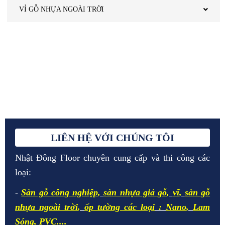
VỈ GỖ NHỰA NGOÀI TRỜI
LIÊN HỆ VỚI CHÚNG TÔI
Nhật Đông Floor chuyên cung cấp và thi công các
loại:
-
Sàn gỗ công nghiệp
,
sàn nhựa giả gỗ
,
vĩ
,
sàn gỗ
nhựa ngoài trời
,
ốp tường các loại
:
Nano
,
Lam
Sóng
,
PVC.
...