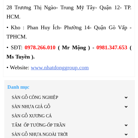
28 Trương Thị Ngào- Trung Mỹ Tây- Quận 12- TP.
HCM.
• Kho : Phan Huy Ích- Phường 14- Quận Gò Vấp -
TPHCM.
• SĐT:
0978.266.010
( Mr Mộng ) -
0981.347.653
(
Ms Tuyền ).
• Website:
www.nhatdonggroup.com
Danh mục
SÀN GỖ CÔNG NGHIỆP
SÀN NHỰA GIẢ GỖ
SÀN GỖ XƯƠNG CÁ
TẤM ỐP TƯỜNG-ỐP TRẦN
SÀN GỖ NHỰA NGOÀI TRỜI