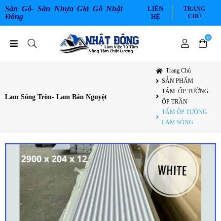
Sàn Gỗ- Sàn Nhựa Giả Gỗ Nhật
LIÊN
TRANG
Đông
HỆ
CHỦ
0
Trang Chủ
SẢN PHẨM
TẤM ỐP TƯỜNG-
Lam Sóng Tròn- Lam Bán Nguyệt
ỐP TRẦN
TẤM ỐP TƯỜNG
LAM SÓNG