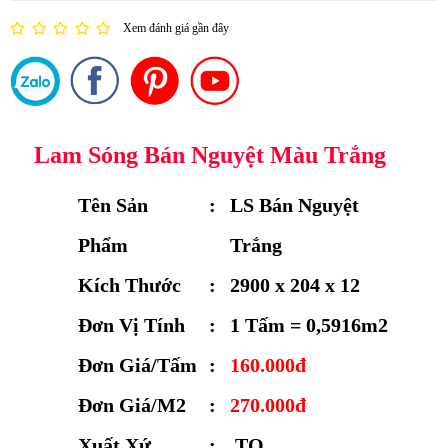
Xem đánh giá gần đây
Lam Sóng Bán Nguyệt Màu Trắng
Tên Sản
:
LS Bán Nguyệt
Phẩm
Trắng
Kích Thước
:
2900 x 204 x 12
Đơn Vị Tính
:
1 Tấm = 0,5916m2
Đơn Giá/Tấm
:
160.000đ
Đơn Giá/M2
:
270.000đ
Xuất Xứ
:
TQ