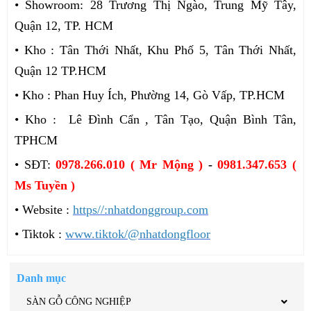
• Showroom: 28 Trương Thị Ngào, Trung Mỹ Tây,
Quận 12, TP. HCM
• Kho : Tân Thới Nhất, Khu Phố 5, Tân Thới Nhất,
Quận 12 TP.HCM
• Kho : Phan Huy Ích, Phường 14, Gò Vấp, TP.HCM
• Kho : Lê Đình Cẩn , Tân Tạo, Quận Bình Tân,
TPHCM
• SĐT:
0978.266.010 ( Mr Mộng )
-
0981.347.653 (
Ms Tuyền )
• Website :
https//:nhatdonggroup.com
• Tiktok :
www.tiktok/@nhatdongfloor
Danh mục
SÀN GỖ CÔNG NGHIỆP