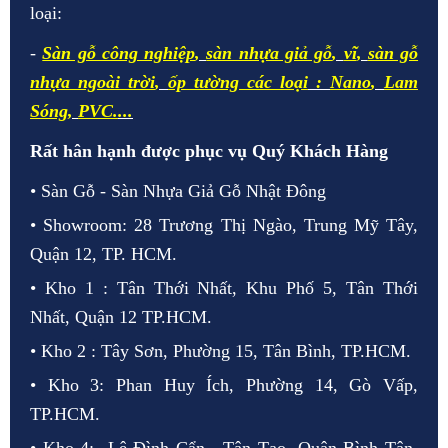
loại:
-
Sàn gỗ công nghiệp
,
sàn nhựa giả gỗ
,
vĩ
,
sàn gỗ
nhựa ngoài trời
,
ốp tường các loại
:
Nano
,
Lam
Sóng
,
PVC.
...
Rất hân hạnh được phục vụ Quý Khách Hàng
• Sàn Gỗ - Sàn Nhựa Giả Gỗ Nhật Đông
• Showroom: 28 Trương Thị Ngào, Trung Mỹ Tây,
Quận 12, TP. HCM.
• Kho 1 : Tân Thới Nhất, Khu Phố 5, Tân Thới
Nhất, Quận 12 TP.HCM.
• Kho 2 : Tây Sơn, Phường 15, Tân Bình, TP.HCM.
• Kho 3: Phan Huy Ích, Phường 14, Gò Vấp,
TP.HCM.