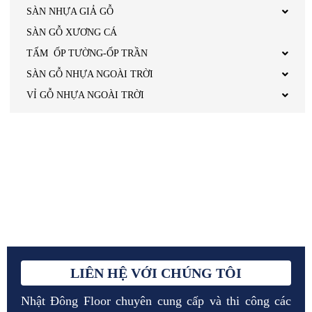
SÀN NHỰA GIẢ GỖ
SÀN GỖ XƯƠNG CÁ
TẤM ỐP TƯỜNG-ỐP TRẦN
SÀN GỖ NHỰA NGOÀI TRỜI
VỈ GỖ NHỰA NGOÀI TRỜI
LIÊN HỆ VỚI CHÚNG TÔI
Nhật Đông Floor chuyên cung cấp và thi công các